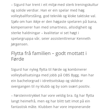
– Sigurd har trent i eit miljø med sterk treningskultur
og solide verdiar. Han er ein spelar med høg
volleyballforståing, god teknikk og kloke taktiske val.
Sjølv om han ikkje er den høgaste spelaren på bana,
kompenserer han med smartness, allsidigheit og
sterke haldningar – kvalitetar vi set høgt i
spelargruppa vår, seier assistenttrenar Kenneth
Jørgensen.
Flytta frå familien – godt mottatt i
Førde
Sigurd har nyleg flytta til Førde og kombinerer
volleyballsatsinga med jobb på OBS Bygg. Han har
ein bachelorgrad i idrettsvitskap og skildrar
overgangen til ny klubb og by som svært positiv.
– Førsteinntrykket har vore veldig bra. Eg har flytta
langt heimefrå, men eg har blitt tatt imot på ein
fantastisk måte. Klubben har vore imponerande