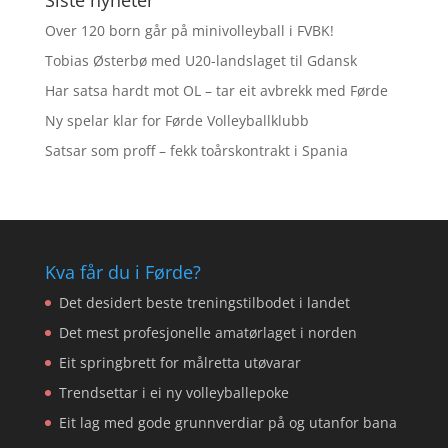
Over 120 born går på minivolleyball i FVBK!
Tobias Østerbø med U20-landslaget til Gdansk
Har satsa hardt mot OL – tar eit avbrekk med Førde
Ny spelar klar for Førde Volleyballklubb
Satsar som proff – fekk toårskontrakt i Spania
Kva får du i Førde?
Det desidert beste treningstilbodet i landet
Det mest profesjonelle amatørlaget i norden
Eit springbrett for målretta utøvarar
Trendsettar i ei ny volleyballepoke
Eit lag med gode grunnverdiar på og utanfor bana