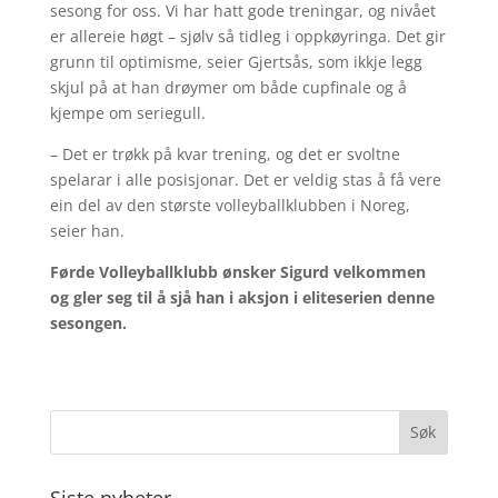
sesong for oss. Vi har hatt gode treningar, og nivået
er allereie høgt – sjølv så tidleg i oppkøyringa. Det gir
grunn til optimisme, seier Gjertsås, som ikkje legg
skjul på at han drøymer om både cupfinale og å
kjempe om seriegull.
– Det er trøkk på kvar trening, og det er svoltne
spelarar i alle posisjonar. Det er veldig stas å få vere
ein del av den største volleyballklubben i Noreg,
seier han.
Førde Volleyballklubb ønsker Sigurd velkommen
og gler seg til å sjå han i aksjon i eliteserien denne
sesongen.
Siste nyheter