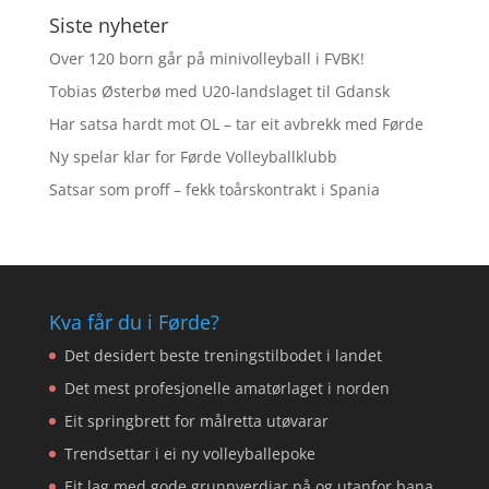
Siste nyheter
Over 120 born går på minivolleyball i FVBK!
Tobias Østerbø med U20-landslaget til Gdansk
Har satsa hardt mot OL – tar eit avbrekk med Førde
Ny spelar klar for Førde Volleyballklubb
Satsar som proff – fekk toårskontrakt i Spania
Kva får du i Førde?
Det desidert beste treningstilbodet i landet
Det mest profesjonelle amatørlaget i norden
Eit springbrett for målretta utøvarar
Trendsettar i ei ny volleyballepoke
Eit lag med gode grunnverdiar på og utanfor bana