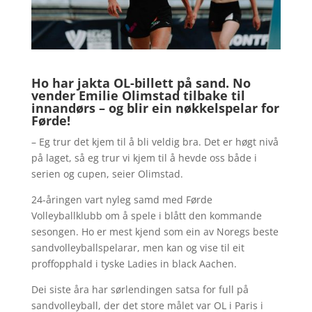
Ho har jakta OL-billett på sand. No
vender Emilie Olimstad tilbake til
innandørs – og blir ein nøkkelspelar for
Førde!
– Eg trur det kjem til å bli veldig bra. Det er høgt nivå
på laget, så eg trur vi kjem til å hevde oss både i
serien og cupen, seier Olimstad.
24-åringen vart nyleg samd med Førde
Volleyballklubb om å spele i blått den kommande
sesongen. Ho er mest kjend som ein av Noregs beste
sandvolleyballspelarar, men kan og vise til eit
proffopphald i tyske Ladies in black Aachen.
Dei siste åra har sørlendingen satsa for full på
sandvolleyball, der det store målet var OL i Paris i