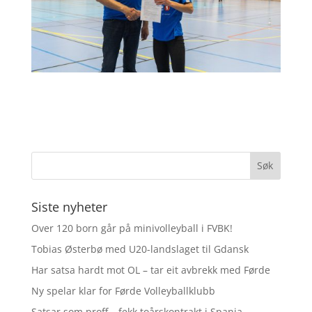
Siste nyheter
Over 120 born går på minivolleyball i FVBK!
Tobias Østerbø med U20-landslaget til Gdansk
Har satsa hardt mot OL – tar eit avbrekk med Førde
Ny spelar klar for Førde Volleyballklubb
Satsar som proff – fekk toårskontrakt i Spania