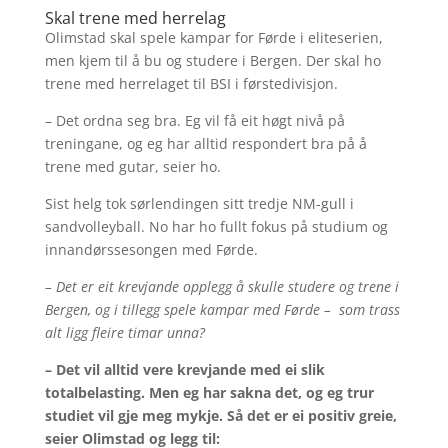
Skal trene med herrelag
Olimstad skal spele kampar for Førde i eliteserien,
men kjem til å bu og studere i Bergen. Der skal ho
trene med herrelaget til BSI i førstedivisjon.
– Det ordna seg bra. Eg vil få eit høgt nivå på
treningane, og eg har alltid respondert bra på å
trene med gutar, seier ho.
Sist helg tok sørlendingen sitt tredje NM-gull i
sandvolleyball. No har ho fullt fokus på studium og
innandørssesongen med Førde.
– Det er eit krevjande opplegg å skulle studere og trene i
Bergen, og i tillegg spele kampar med Førde – som trass
alt ligg fleire timar unna?
– Det vil alltid vere krevjande med ei slik
totalbelasting. Men eg har sakna det, og eg trur
studiet vil gje meg mykje. Så det er ei positiv greie,
seier Olimstad og legg til: