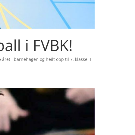
all i FVBK!
året i barnehagen og heilt opp til 7. klasse. I