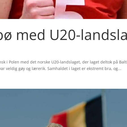
bø med U20-landslag
sk i Polen med det norske U20-landslaget, der laget deltok på Balt
var veldig gøy og lærerik. Samhaldet i laget er ekstremt bra, og...