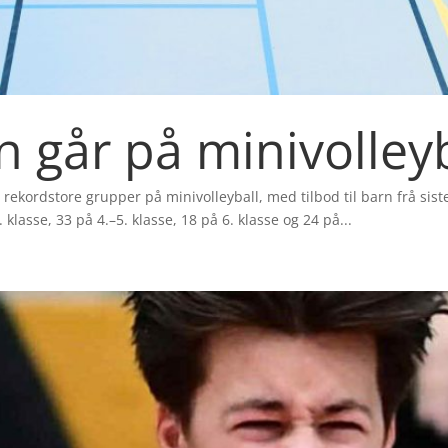
 går på minivolleyb
ekordstore grupper på minivolleyball, med tilbod til barn frå siste 
. klasse, 33 på 4.–5. klasse, 18 på 6. klasse og 24 på...