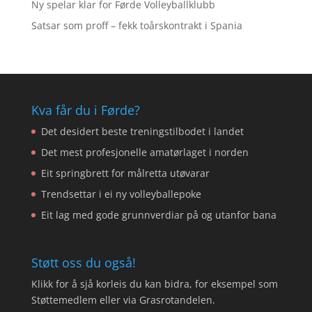
Ny spelar klar for Førde Volleyballklubb
Satsar som proff – fekk toårskontrakt i Spania
Kva får du i Førde?
Det desidert beste treningstilbodet i landet
Det mest profesjonelle amatørlaget i norden
Eit springbrett for målretta utøvarar
Trendsettar i ei ny volleyballepoke
Eit lag med gode grunnverdiar på og utanfor bana
Støtt oss du også!
Klikk for å sjå korleis du kan bidra, for eksempel som
Støttemedlem eller via Grasrotandelen.