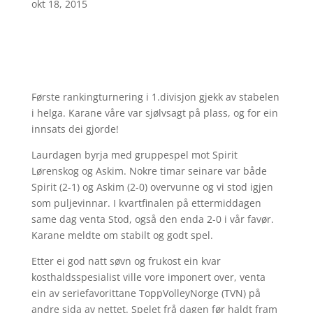
okt 18, 2015
Første rankingturnering i 1.divisjon gjekk av stabelen
i helga. Karane våre var sjølvsagt på plass, og for ein
innsats dei gjorde!
Laurdagen byrja med gruppespel mot Spirit
Lørenskog og Askim. Nokre timar seinare var både
Spirit (2-1) og Askim (2-0) overvunne og vi stod igjen
som puljevinnar. I kvartfinalen på ettermiddagen
same dag venta Stod, også den enda 2-0 i vår favør.
Karane meldte om stabilt og godt spel.
Etter ei god natt søvn og frukost ein kvar
kosthaldsspesialist ville vore imponert over, venta
ein av seriefavorittane ToppVolleyNorge (TVN) på
andre sida av nettet. Spelet frå dagen før haldt fram