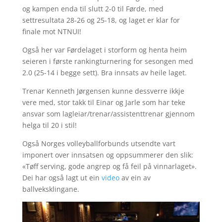
og kampen enda til slutt 2-0 til Førde, med
settresultata 28-26 og 25-18, og laget er klar for
finale mot NTNUI!
Også her var Førdelaget i storform og henta heim
seieren i første rankingturnering for sesongen med
2.0 (25-14 i begge sett). Bra innsats av heile laget.
Trenar Kenneth Jørgensen kunne dessverre ikkje
vere med, stor takk til Einar og Jarle som har teke
ansvar som lagleiar/trenar/assistenttrenar gjennom
helga til 20 i stil!
Også Norges volleyballforbunds utsendte vart
imponert over innsatsen og oppsummerer den slik:
«Tøff serving, gode angrep og få feil på vinnarlaget».
Dei har også lagt ut ein
video
av ein av
ballveksklingane.