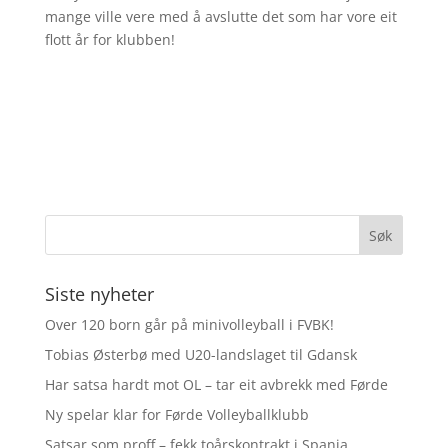
mange ville vere med å avslutte det som har vore eit
flott år for klubben!
Siste nyheter
Over 120 born går på minivolleyball i FVBK!
Tobias Østerbø med U20-landslaget til Gdansk
Har satsa hardt mot OL – tar eit avbrekk med Førde
Ny spelar klar for Førde Volleyballklubb
Satsar som proff – fekk toårskontrakt i Spania