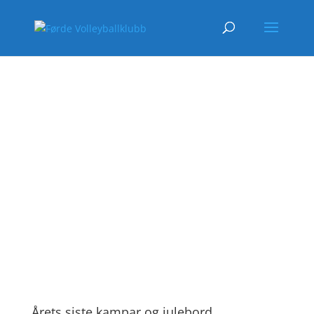
Årets siste kampar og julebord