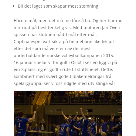
Bli det laget som skapar mest stemning
Hårete mål, men det må me tåre å ha. Og her har me
innfridd på best tenkelig vis. Med motoren Jan Ove i
spissen har klubben nådd mål etter mål.
Cupfinalespel vart sikra på heimebane like før jul
etter det som må vere ein av dei mest
underhaldande norske volleyballkampane i 2015.
16.januar spelar vi for gull i Oslo! I serien ligg vi på
ein 3.plass, og er godt i rute til sluttspelet. Dette,
kombinert med svært gode tilbakemeldingar frå
spelargruppa, ser vi oss nøgde med utviklinga vår.