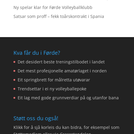
Ny spelar klar for Førde Volleyballklubb
Satsar som proff – fekk toårskontrakt i Spania
Kva får du i Førde?
Det desidert beste treningstilbodet i landet
Det mest profesjonelle amatørlaget i norden
Eit springbrett for målretta utøvarar
Trendsettar i ei ny volleyballepoke
Eit lag med gode grunnverdiar på og utanfor bana
Støtt oss du også!
Klikk for å sjå korleis du kan bidra, for eksempel som