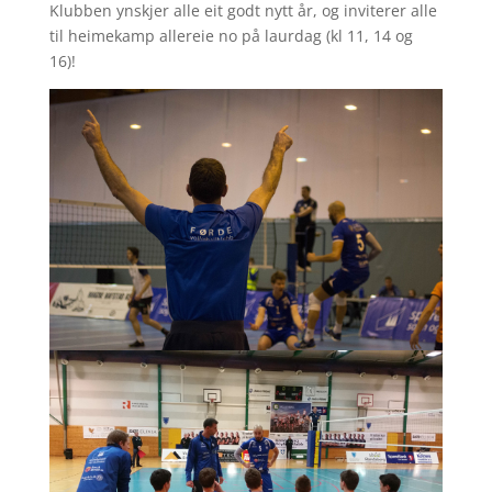
Klubben ynskjer alle eit godt nytt år, og inviterer alle
til heimekamp allereie no på laurdag (kl 11, 14 og
16)!