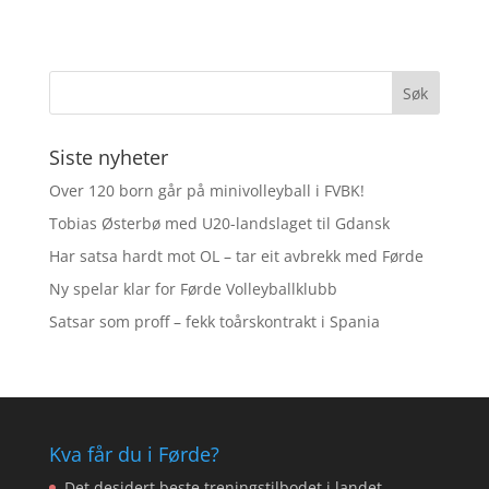
Siste nyheter
Over 120 born går på minivolleyball i FVBK!
Tobias Østerbø med U20-landslaget til Gdansk
Har satsa hardt mot OL – tar eit avbrekk med Førde
Ny spelar klar for Førde Volleyballklubb
Satsar som proff – fekk toårskontrakt i Spania
Kva får du i Førde?
Det desidert beste treningstilbodet i landet