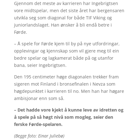
Gjennom det meste av karrieren har Ingebrigtsen
vore midtspelar, men det siste året har bergensaren
utvikla seg som diagonal for både TIF Viking og
juniorlandslaget. Han ønsker å bli endå betre i
Førde.
– Å spele for Førde kjem til by på nye utfordringar,
opplevingar og kjennskap som vil gjere meg til ein
bedre spelar og lagkamerat både på og utanfor
bana, seier Ingebrigtsen.
Den 195 centimeter høge diagonalen trekker fram
sigeren mot Finland i bronsefinalen i Nevza som
høgdepunktet i karrieren til no. Men han har høgare
ambisjonar enn som så.
– Det hadde vore kjekt å kunne leve av idretten og
å spele på så høgt nivå som mogleg, seier den
ferske Førde-spelaren.
(Begge foto: Einar Juliebø)