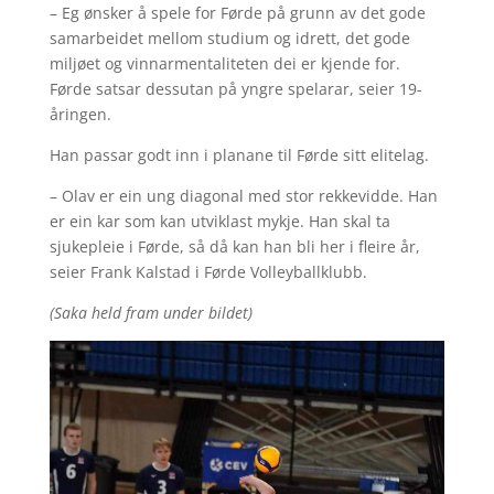
– Eg ønsker å spele for Førde på grunn av det gode
samarbeidet mellom studium og idrett, det gode
miljøet og vinnarmentaliteten dei er kjende for.
Førde satsar dessutan på yngre spelarar, seier 19-
åringen.
Han passar godt inn i planane til Førde sitt elitelag.
– Olav er ein ung diagonal med stor rekkevidde. Han
er ein kar som kan utviklast mykje. Han skal ta
sjukepleie i Førde, så då kan han bli her i fleire år,
seier Frank Kalstad i Førde Volleyballklubb.
(Saka held fram under bildet)