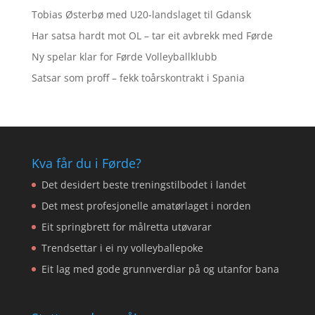
Tobias Østerbø med U20-landslaget til Gdansk
Har satsa hardt mot OL – tar eit avbrekk med Førde
Ny spelar klar for Førde Volleyballklubb
Satsar som proff – fekk toårskontrakt i Spania
Kva får du i Førde?
Det desidert beste treningstilbodet i landet
Det mest profesjonelle amatørlaget i norden
Eit springbrett for målretta utøvarar
Trendsettar i ei ny volleyballepoke
Eit lag med gode grunnverdiar på og utanfor bana