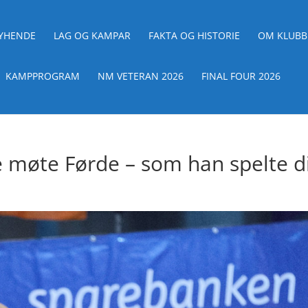
YHENDE
LAG OG KAMPAR
FAKTA OG HISTORIE
OM KLUB
KAMPPROGRAM
NM VETERAN 2026
FINAL FOUR 2026
e møte Førde – som han spelte d