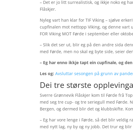
– Det er jo litt surrealistisk, og ikkje noko eg 
Flåskjer.
Nyleg vart han klar for TIF Viking – sjølve erke
cupfinalen mot nettopp Viking, og denne vart u
FOR Viking MOT Førde i september eller oktobe
– Slik det ser ut, blir eg på den andre sida den
med Førde, men no skal eg byte side, seier de
– Eg har enno ikkje tapt ein cupfinale, og den 
Les og:
Avsluttar sesongen på grunn av pand
Dei tre største oppleving
Sverre Grønnevik Flåskjer kom til Førde frå To
med seg tre cup- og tre seriegull med Førde. 
Bergen, og dermed blir det og klubbskifte. Ko
– Eg har vore lenge i Førde, så det blir veldig 
med nytt lag, ny by og ny jobb. Det trur eg bli