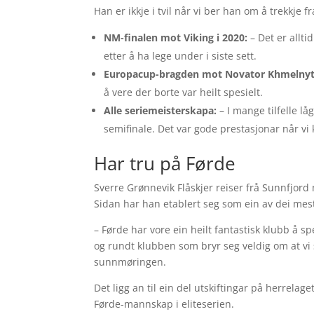
Han er ikkje i tvil når vi ber han om å trekkje
NM-finalen mot Viking i 2020:
– Det er allti
etter å ha lege under i siste sett.
Europacup-bragden mot Novator Khmelnyts
å vere der borte var heilt spesielt.
Alle seriemeisterskapa:
– I mange tilfelle låg
semifinale. Det var gode prestasjonar når v
Har tru på Førde
Sverre Grønnevik Flåskjer reiser frå Sunnfjord
Sidan har han etablert seg som ein av dei mest
– Førde har vore ein heilt fantastisk klubb å spe
og rundt klubben som bryr seg veldig om at vi sp
sunnmøringen.
Det ligg an til ein del utskiftingar på herrela
Førde-mannskap i eliteserien.