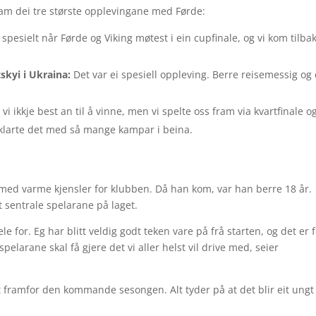
 fram dei tre største opplevingane med Førde:
d spesielt når Førde og Viking møtest i ein cupfinale, og vi kom tilba
kyi i Ukraina:
Det var ei spesiell oppleving. Berre reisemessig og
 vi ikkje best an til å vinne, men vi spelte oss fram via kvartfinale o
i klarte det med så mange kampar i beina.
 med varme kjensler for klubben. Då han kom, var han berre 18 år.
 sentrale spelarane på laget.
le for. Eg har blitt veldig godt teken vare på frå starten, og det er f
elarane skal få gjere det vi aller helst vil drive med, seier
get framfor den kommande sesongen. Alt tyder på at det blir eit ungt