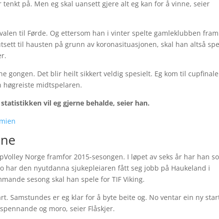
har tenkt på. Men eg skal uansett gjere alt eg kan for å vinne, seier
rivalen til Førde. Og ettersom han i vinter spelte gamleklubben fram 
tsett til hausten på grunn av koronasituasjonen, skal han altså spe
r.
ne gongen. Det blir heilt sikkert veldig spesielt. Eg kom til cupfinal
n høgreiste midtspelaren.
statistikken vil eg gjerne behalde, seier han.
emien
ane
ppVolley Norge framfor 2015-sesongen. I løpet av seks år har han s
No har den nyutdanna sjukepleiaren fått seg jobb på Haukeland i
mmande sesong skal han spele for TIF Viking.
rart. Samstundes er eg klar for å byte beite og. No ventar ein ny star
r spennande og moro, seier Flåskjer.