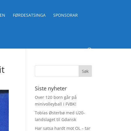
BEN
FØRDESATSINGA
SPONSORAR
it
Siste nyheter
Over 120 born går på
minivolleyball i FVBK!
Tobias Østerbø med U20-
landslaget til Gdansk
Har satsa hardt mot OL – tar