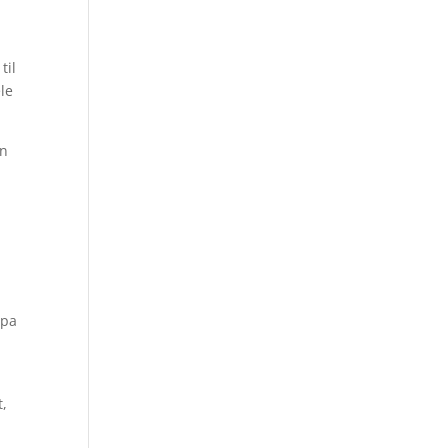
til
le
en
opa
t,