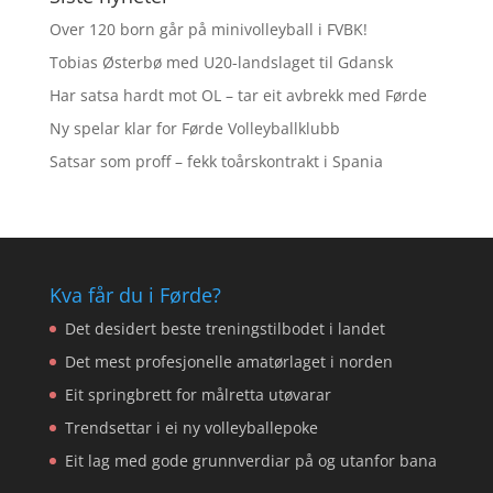
Over 120 born går på minivolleyball i FVBK!
Tobias Østerbø med U20-landslaget til Gdansk
Har satsa hardt mot OL – tar eit avbrekk med Førde
Ny spelar klar for Førde Volleyballklubb
Satsar som proff – fekk toårskontrakt i Spania
Kva får du i Førde?
Det desidert beste treningstilbodet i landet
Det mest profesjonelle amatørlaget i norden
Eit springbrett for målretta utøvarar
Trendsettar i ei ny volleyballepoke
Eit lag med gode grunnverdiar på og utanfor bana