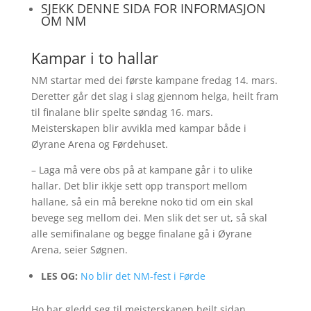
SJEKK DENNE SIDA FOR INFORMASJON
OM NM
Kampar i to hallar
NM startar med dei første kampane fredag 14. mars.
Deretter går det slag i slag gjennom helga, heilt fram
til finalane blir spelte søndag 16. mars.
Meisterskapen blir avvikla med kampar både i
Øyrane Arena og Førdehuset.
– Laga må vere obs på at kampane går i to ulike
hallar. Det blir ikkje sett opp transport mellom
hallane, så ein må berekne noko tid om ein skal
bevege seg mellom dei. Men slik det ser ut, så skal
alle semifinalane og begge finalane gå i Øyrane
Arena, seier Søgnen.
LES OG:
No blir det NM-fest i Førde
Ho har gledd seg til meisterskapen heilt sidan