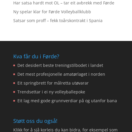
Har satsa hardt mot OL – tar eit avbrekk med Førde
Ny spelar klar for Førde Volleyballklubb
Satsar som proff – fekk toårskontrakt i Spania
Kva får du i Førde?
Det desidert beste treningstilbodet i landet
Det mest profesjonelle amatørlaget i norden
Eit springbrett for målretta utøvarar
Trendsettar i ei ny volleyballepoke
Eit lag med gode grunnverdiar på og utanfor bana
Støtt oss du også!
Klikk for å sjå korleis du kan bidra, for eksempel som